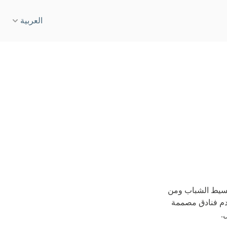
العربية
English
نسيز
Deutsch
دة، الشارقة
Español
ن تاون
Français
درايف
Italiano
مارينا
Русский
لبسيط الشباب ومن
تقدم فنادق مصممة
.