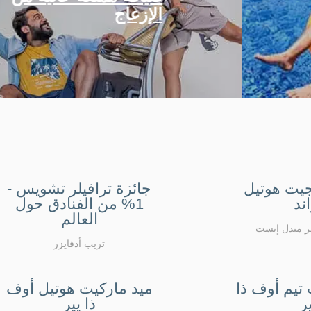
الإزعاج
يت هوتيل
جائزة ترافيلر تشويس -
ند
1% من الفنادق حول
العالم
لر ميدل إيست
تريب أدفايزر
تيم أوف ذا
ميد ماركيت هوتيل أوف
ر
ذا يير