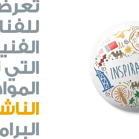
تعرض
للفنا
الفني
التي 
المو
الناش
البرام