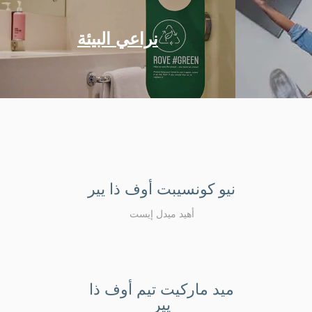
نراعي البيئة
نيو كونسيبت أوف ذا يير
أهيد ميدل إيست
ميد ماركيت تيم أوف ذا
يير