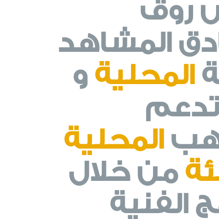
 روڤ
دق المشاهد
ة
المحلية
و
تدعم
اهب
المحلية
ئة
من خلال
ج الفنية