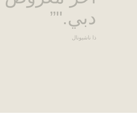
دبي."
ذا ناشيونال