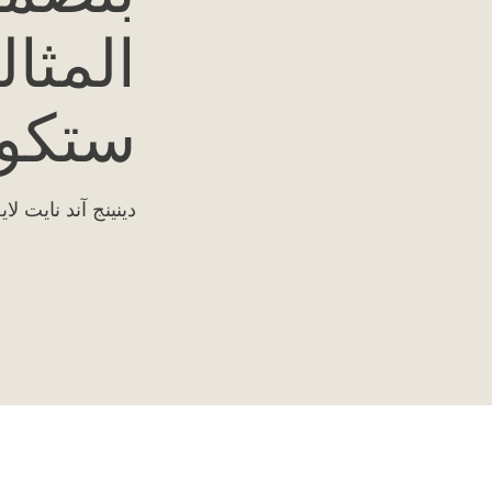
المثا
ستكون
دينينج آند نايت ل