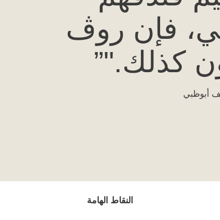
لي، فإن روڤ
 كذلك."
ايف أبوظبي
النقاط الهامة