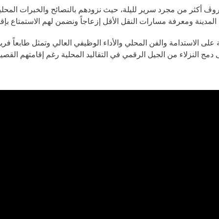
روڤ أكثر من مجرد سرير لليلة، حيث نزودهم بالنصائح والخبرات المحلية
مدينة ومعرفة مسارات النقل الأقل إزعاجاً ونضمن لهم الاستمتاع بإق
الوظائف المستقبلية - خليج مرسى، الإمارات
العربية المتحدة
ة على الاستدامة والفن المحلي والأداء الوظيفي العالي وتمثل طابعاً فري
دمج النزلاء من الجيل الرقمي في التقاليد المحلية رغم إقامتهم القصي
إتش كيو باي روڤ
الوظائف المستقبلية - الرياض، المملكة العربية
السعودية
Rove Olaya Riyadh