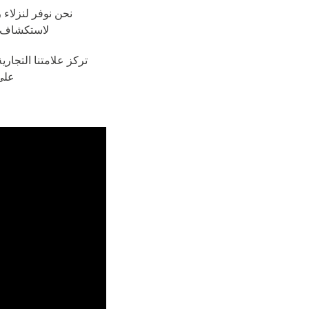
روڤ لا مير
نحن نوفر لنزلاء 
لاستكشاف ال
روڤ سيتي ووك
تركز علامتنا التجاري
روڤ إكسبو سيتي
على 
روڤ جي بي آر