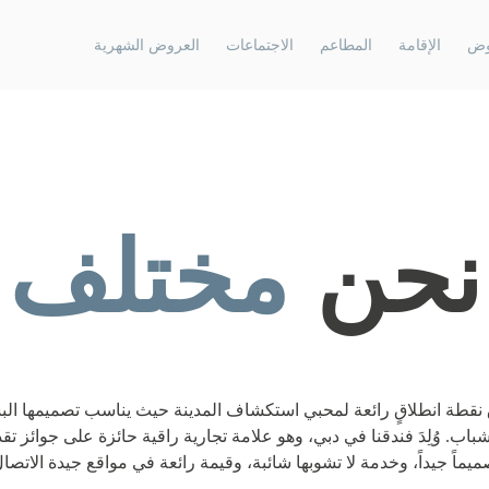
وض
الإقامة
المطاعم
الاجتماعات
العروض الشهرية
الافتتاحات المستقبلية، رأس الخيمة، الإمارات
روڤ هوم ريزيد
العربية المتحدة
روڤ هوم الجا
روڤ جزيرة المرجان
نحن
مختلف
روڤ هوم داو
الافتتاحات المستقبلية دبي، الإمارات العربية
المتحدة
روڤ مراسي 
روڤ الميناء السياحي
روڤ هوم دبي 
ق نقطة انطلاقٍ رائعة لمحبي استكشاف المدينة حيث يناسب تصميمها ا
الافتتاحات المستقبلية الشارقة، الإمارات العربية
باب. وُلِدَ فندقنا في دبي، وهو علامة تجارية راقية حائزة على جوائز 
المتحدة
ميماً جيداً، وخدمة لا تشوبها شائبة، وقيمة رائعة في مواقع جيدة الاتصال
روڤ الجادة الشارقة