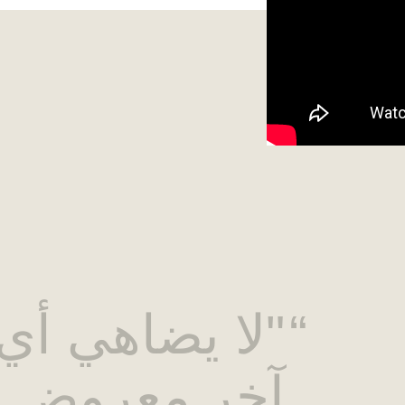
"لا يضاهي أ
آخر معروض 