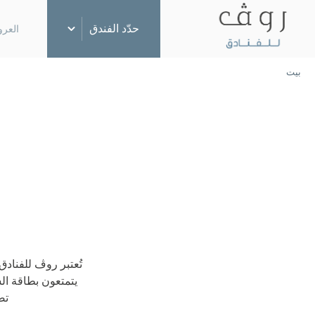
حدّد الفندق
العر
بيت
دبي، الإمارات العربية المتحدة
روڤ وسط المدينة
روڤ مرسى دبي
روڤ سيتي سنتر
روڤ المدينة الطبية
روڤ المركز التجاري
تُعتبر روڤ للفناد
يتمتعون بطاقة الش
روڤ آت ذا بارك
تص