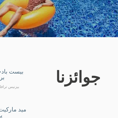
بيست بادج
جوائزنا
برا
بيزنيس تراف
ميد ماركيت 
يي