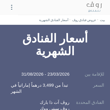
بيت
عروض فنادق روڤ
أسعار الفنادق الشهرية
تعرّف على مواقعنا
أسعار الفنادق
فنادق روڤ
الشهرية
العروض
الإقامة
للإقامة بين
23/03/2026 - 31/08/2026
المطاعم
السعر
تبدأ من 3,499 درهماً إماراتياً في
الشهر
الاجتماعات
الفنادق المحددة
روڤ آت ذا بارك
روڤ سيتي ووك