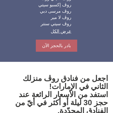
روڤ إكسبو سيتي
العروض الشهرية
روڤ مرسى دبي
روڤ لا مير
روڤ سيتي سنتر
عرض الكل
Français
Español
Deutsch
English
بادر بالحجز الآن
Русский
Italiano
معلومات عنا
اجعل من فنادق روڤ منزلك
مدونة
الثاني في الإمارات!
استفد من الأسعار الرائعة عند
روڤ هوم
حجز 30 ليلة أو أكثر في أيّ من
إتش كيو باي روڤ
الفنادق المحدّدة.