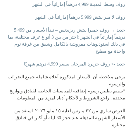
روڤ وسط المدينة 4,999 درهماً إماراتياً في الشهر
روڤ لا مير بيتش 5,999 درهماً إماراتياً في الشهر
جديد → روڤ جميرا بيتش ريزيدنس – تبدأ الأسعار من 5,499
درهماً إماراتياً في الشهر (اختر من بين 3 أنواع غرف مختلفة، بما
في ذلك استوديوهات مفروشة بالكامل وشقق من غرفة نوم
واحدة مع مطبخ
جديد -> رو
ڤ
جزيرة المرجان بسعر 4,999 درهم شهريًا
يرجى ملاحظة أن الأسعار المذكورة أعلاه شاملة جميع الضرائب
والرسوم.
*سيتم تطبيق رسوم إضافية للمناسبات الخاصة لفنادق وتواريخ
محددة . راجع الشروط والأحكام أدناه لمزيد من المعلومات.
العرض ساري من ٢٢ مارس لغاية ١٥ مايو ٢٠٢٦. استفد من
الأسعار الشهرية المذهلة عند حجز 30 ليلة أو أكثر في فنادق
مختارة.