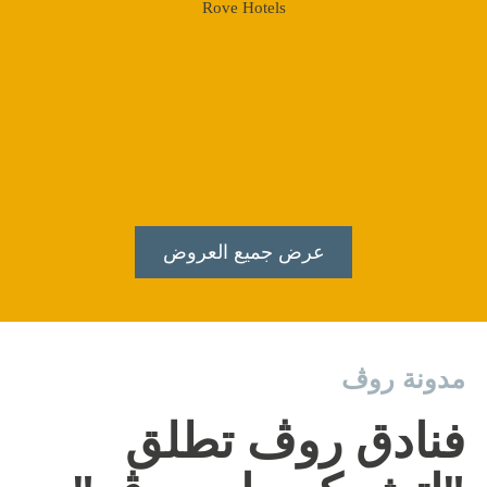
Rove Hotels
عرض جميع العروض
مدونة روڤ
فنادق روڤ تطلق