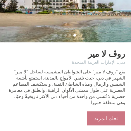
روڤ لا مير
دبي، ​الإمارات العربية المتحدة
يقع "روف لا مير" على الشواطئ المشمسة لساحل "لا مير"
الشهير في دبي، حيث تلتقي الأمواج بالمدينة. استمتع بأشعة
الشمس والرمال ومياه الشاطئ النقية، واستكشف المطاعم
العصرية على طول ممشى الألوان الزاهية، وانطلق في مغامرة
حضرية لا تُنسى من واحدة من أحياء دبي الأكثر تاريخيةً وحبًا،
وهي منطقة جميرا.
تعلم المزيد