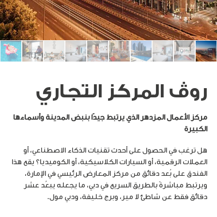
جهة الاتصال
Italiano
Français
Español
Deutsch
English
روڤ المركز التجاري
Русский
مركز الأعمال المزدهر الذي يرتبط جيدًا بنبض المدينة وأسماءها
الكبيرة
معلومات عنا
هل ترغب في الحصول على أحدث تقنيات الذكاء الاصطناعي، أو
مدونة
العملات الرقمية، أو السيارات الكلاسيكية، أو الكوميديا؟ يقع هذا
الفندق على بُعد دقائق من مركز المعارض الرئيسي في الإمارة،
روڤ هوم
ويرتبط مباشرةً بالطريق السريع في دبي، ما يجعله يبعُد عشر
دقائق فقط عن شاطئ لا مير، وبرج خليفة، ودبي مول.
إتش كيو باي روڤ