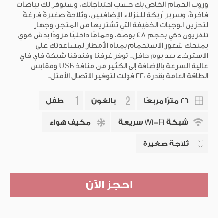
الهدوء بتناول كأس من كل ما ترغب فيه، بالإضافة إلى بعض
وروب الحمام الخاص بك حسب احتياجاتك، وسنوفر لك بياضات
النكهات الشهية في ذا ديلي
فاخرةً، وسرير أريكة للنزلاء الإضافيين، وثلاجةً صغيرةً فارغةً
لتخزين الوجبات الخفيفة التي تشتريها من المتجر، وجهاز
تلفزيون ذكي بحجم 48 بوصة، وحمامًا داخليًا مزودًا بدش قوي
اعمل على طريقتك
يمنحك شعور الاستحمام بمياه الأمطار لمساعدتك على
استمتع بمساحات العمل المشترك المتنوعة والمنتشرة في
الاسترخاء بعد يوم حافل. توفر غرفنا وفندقنا شبكة فاي فاي
عالية السرعة بالإضافة إلى الكثير من منافذ USB ومقابس
جميع أنحاء الفندق، مع مقابس طاقة عامة بقدرة 220 فولت،
الطاقة العامة بقدرة 220 فولت لتوفير الاتصال الأمثل.
وشبكة واي فاي عالية السرعة، والكثير من منافذ USB
للاتصال بسرعة.
26 مترًا مربعًا
بالغون
طفل
ما الذي يصنع البهجة لدينا؟
شبكة Wi-Fi سريعة
مكيف هواء
مسبح مستدام بمياه مالحة ملائم لك وللبيئة – بقابلية
التحكم في درجة حرارته للاستمتاع بالسباحة طوال العام.
ثلاجة صغيرة
احصل على شبكة واي فاي باتصالٍ فائق السرعة
احجز الآن
احصل على الشاي والقهوة بالطريقة التي تحبها
باستخدام الأدوات المتوفرة داخل الغرفة