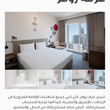
ابدأ العمل
لا يوجد ما يمنعك من الاستمتاع بتجربة رائعة في روڤ؛ انسَ
النعال، والشامبو، وما يزعجك – لقد ركزنا كل جهودنا على تقديم
خدمة رائعة وتجربة ذات قيمة مضافة لإقامتك.
أولئك الذين يلعبون معًا – ابقوا معًا
بعد يوم طويل من التواصل، ربما يكون الوقت قد حان
تتميز غرف روڤر، التي تلبي جميع متطلبات الإقامة الضرورية في
للاستمتاع… فرّغ طاقتك في لعبة تنس الطاولة، أو مارس
الرحلات، بالإشراق والعصرية، كما أنها مرتبة لاستيعاب
التمارين الرياضية في صالة الألعاب الرياضية، أو استشعر
مستلزماتك. أحضر معك مستلزماتك من النعال، والشامبو،