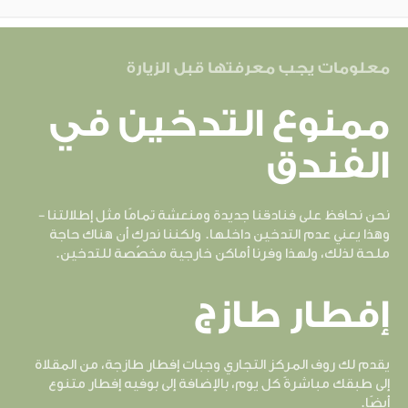
حيث تحصل على أفضل ما لديك من أفكار - في
دش الاستحمام المطري
استرخِ وشغّل تلفزيونك الذكي واستمتع
معلومات يجب معرفتها قبل الزيارة
بالمشاهدة
ممنوع التدخين في
غرف وخدمات أصحاب الهمم
الفندق
نحن نحافظ على فنادقنا جديدة ومنعشة تمامًا مثل إطلالتنا -
وهذا يعني عدم التدخين داخلها. ولكننا ندرك أن هناك حاجة
ملحة لذلك، ولهذا وفرنا أماكن خارجية مخصّصة للتدخين.
إفطار طازج
يقدم لك روف المركز التجاري وجبات إفطار طازجة، من المقلاة
إلى طبقك مباشرةً كل يوم، بالإضافة إلى بوفيه إفطار متنوع
أيضًا.