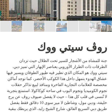
معلومات عنا
مدونة
روڤ هوم
إتش كيو باي روڤ
روڤ سيتي ووك
تطوير
جنة للمشاة من الأشجار للسير تحت الظلال حيث تزدان
الوظائف
الطرقات ذات الطراز الأوروبي بعناصر الإبهار التي تميز دبي.
سيتي ووك هو المكان الذي تطير فيه طيور الطوقان ويسير فيها
الاستدامة
عشاق الهدوء بتمهل داخل هذا الكوكب الأخضر، كما توجد أماكن
مخصصة للعلامات التجارية الفاخرة ومنافذ لبيع تذاكر حفلات
جهة الاتصال
نجوم الكوميديا ونجوم البوب في ساحة كوكاكولا. استمتع بتجربة
لا تُنسى في قلب كل هذا – حيث لا يفصل ضيوف روڤ عن برج
خليفة، ودبي مول، وشاطئ لا مير سوى 10 دقائق فقط بفضل
طريق دبي السريع الفائق، شارع الشيخ زايد، الذي يربطك ببقية