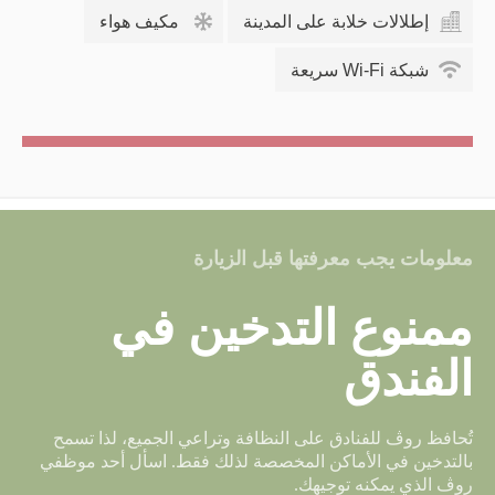
حرارة مضبوطة تناسب ضربتك الخلفية.
إطلالات خلابة على المدينة
مكيف هواء
شبكة Wi-Fi سريعة
ابقَ على اطلاع بعالمنا الواسع مع خدمة الواي فاي عالية
السرعة
احجز الآن
استمتع بتناول مشروب أو مشروبين من الشاي والقهوة
داخل الغرفة
من المحتمل أن يكون المطر الوحيد الذي ستراه في دبي
هو تحت الدُش
معلومات يجب معرفتها قبل الزيارة
استمتع بليلة واحدة واستمتع بمشاهدة فيلم في غرفتك
ممنوع التدخين في
غرف وخدمات أصحاب الهمم
الفندق
تُحافظ روڤ للفنادق على النظافة وتراعي الجميع، لذا تسمح
بالتدخين في الأماكن المخصصة لذلك فقط. اسأل أحد موظفي
روڤ الذي يمكنه توجيهك.