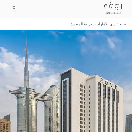
بيت
دبي الامارات العربية المتحدة
روڤ سيتي ووك
تناول الطعام
Offers
Français
Español
Deutsch
English
Русский
Italiano