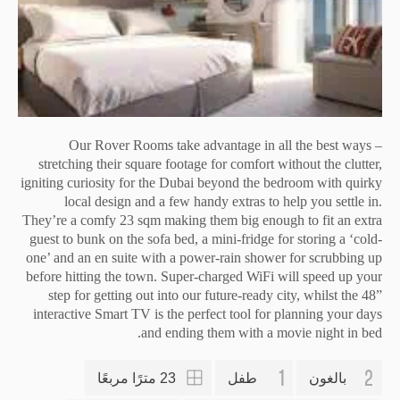
إمكانيات بانورامية
اقض وقتك مسترخيًا واستمتع بالمناظر الهادئة لأفق دبي الرائع
في التراس.
مليئة بالمرح!
Our Rover Rooms take advantage in all the best ways –
stretching their square footage for comfort without the clutter,
نحن مولعون باللعب – تحدى رفقاء سفرك في لعبة بلاي ستيشن
igniting curiosity for the Dubai beyond the bedroom with quirky
وجينجا وغير ذلك الكثير مع مجموعة من الألعاب حول الفندق.
local design and a few handy extras to help you settle in.
They’re a comfy 23 sqm making them big enough to fit an extra
ركّز
guest to bunk on the sofa bed, a mini-fridge for storing a ‘cold-
one’ and an en suite with a power-rain shower for scrubbing up
هناك الكثير من مساحات العمل المشترك المناسبة للكمبيوتر
before hitting the town. Super-charged WiFi will speed up your
المحمول، بالإضافة إلى مقعد Mac للأشخاص الممارسين لأعمال
step for getting out into our future-ready city, whilst the 48”
مهمة.
interactive Smart TV is the perfect tool for planning your days
and ending them with a movie night in bed.
ملح الأرض
بالغون
طفل
23 مترًا مربعًا
المسبح بالماء المالح لدينا لا يضر الأرض وستجده رائعًا – بدرجة