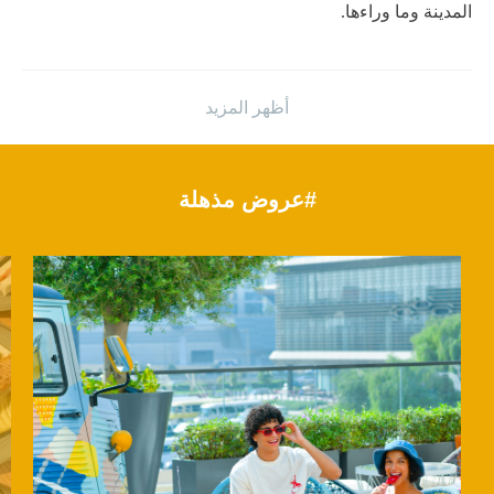
المدينة وما وراءها.
تصميم داخلي غير تقليدي
أظهر المزيد
تقف تصاميمنا الداخلية الحديثة والمذهلة شاهدةً على الذوق
تعرّف على فنادق أخرى
الفني والتصميم المبتكر في دبي، والمتميز بالأفكار الممتعة وغير
التقليدية، والمصمم محليًّا لفندقنا بشكل خاص.
#عروض مذهلة
الموقع
سيُضفي وسط مدينة دبي، العاصمة الثقافية للمدينة، لمسةً من
الذوق الفاخر على مأكولاتك المتنوعة في ذا بوليفارد؛ احصل على
مشترياتك الرائعة من دبي مول واستمتع بالأمسيات في دار دبي
أوبرا. للوصول إلى آفاقٍ جديدة لقضاء العطلات بين أطول برج
في العالم، تطلّع ببصرك إلى برج خليفة. بالإضافة إلى ذلك، لا
يبعد روڤ وسط المدينة سوى 5 دقائق فقط عن مركز دبي
التجاري العالمي، مركز المعارض الأكثر أهمية في المدينة.