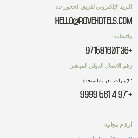
البريد الإلكتروني لفريق الحجوزات:
العروض الشهرية
hello@rovehotels.com
واتساب:
Italiano
Français
Español
Deutsch
English
+971581601136
Русский
رقم الاتصال الدولي المباشر
:الإمارات العربية المتحدة
معلومات عنا
+971 4 561 9999
مدونة
روڤ هوم
أرقام مجانية
إتش كيو باي روڤ