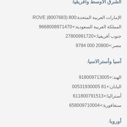
الشرق الأوسط وأفريقيا:
تطوير
الوظائف
الإمارات العربية المتحدة:
800 ROVE (8007683)
المملكة العربية السعودية:
+9668008971470
الاستدامة
جنوب أفريقيا:
+27800991720
جهة الاتصال
مصر:
+20800 000 9784
آسيا وأسترالاسيا:
الهند:
+918009713005
اليابان:
+81 00531930005
أستراليا:
+611800791513
سنغافورة:
+658009710004
أوروبا: