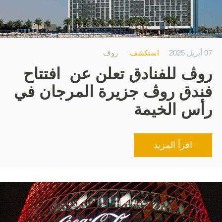
تطوير
الوظائف
07 أبريل 2025
استكشف
روڤ
الاستدامة
روڤ للفنادق تعلن عن افتتاح
جهة الاتصال
فندق روڤ جزيرة المرجان في
رأس الخيمة
اقرأ المزيد