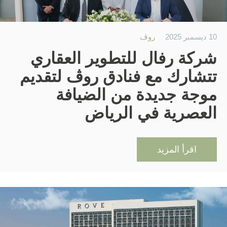
العروض الشهرية
10 ديسمبر 2025
روڤ
شركة رفال للتطوير العقاري
Français
Español
Deutsch
English
تتشارك مع فنادق روڤ لتقديم
موجة جديدة من الضيافة
Русский
Italiano
العصرية في الرياض
معلومات عنا
اقرأ المزيد
مدونة
روڤ هوم
إتش كيو باي روڤ