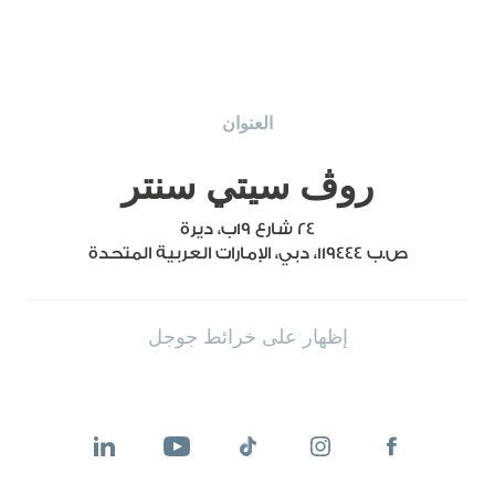
العنوان
روڤ سيتي سنتر
٢٤ شارع ١٩ب، ديرة
ص.ب 119444، دبي، الإمارات العربية المتحدة
إظهار على خرائط جوجل