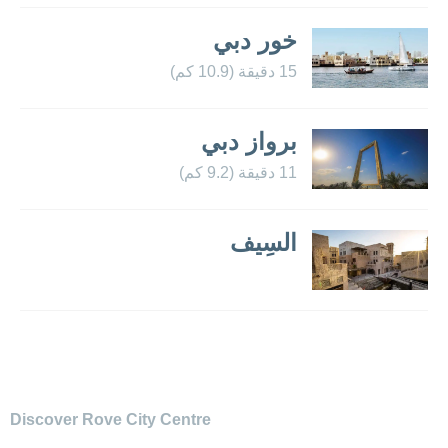
تطوير
خور دبي
الوظائف
15 دقيقة (10.9 كم)
الاستدامة
برواز دبي
جهة الاتصال
11 دقيقة (9.2 كم)
السِيف
تعرّف على فنادق أخرى
Discover Rove City Centre