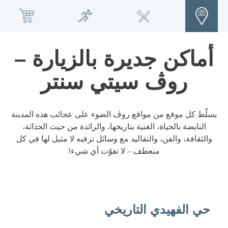
عام
عشاق الركض
جهة الاتصال
أماكن جديرة بالزيارة –
Français
Español
Deutsch
English
روڤ سيتي سنتر
Русский
Italiano
يسلّط كل موقع من مواقع روڤ الضوء على عجائب هذه المدينة
النابضة بالحياة، الغنية بتاريخها، والرائدة من حيث الحداثة،
والثقافة، والفن، والتقاليد مع وسائل ترفيه لا مثيل لها في كل
معلومات عنا
منعطف – لا تفوّت أي شيء!
مدونة
روڤ هوم
حي الفهيدي التاريخي
إتش كيو باي روڤ