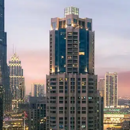
روڤ لا مير
روڤ سيتي ووك
روڤ إكسبو سيتي
روڤ جي بي آر