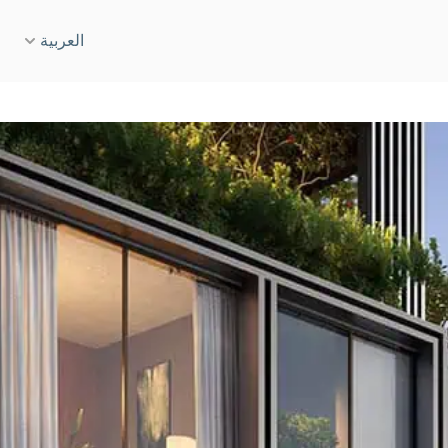
العربية
English
نسيز
Deutsch
دة، الشارقة
Español
ن تاون
Français
درايف
Italiano
مارينا
Русский