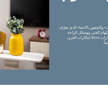
 والشعور بالانتماء الذي تعرّف
لإلهام الفني ووسائل الراحة
المدروسة والديكورات العصرية والمساحات المفعّلة بذكاء. تدمج عقارات Rove ابتكارات القرن
اً.