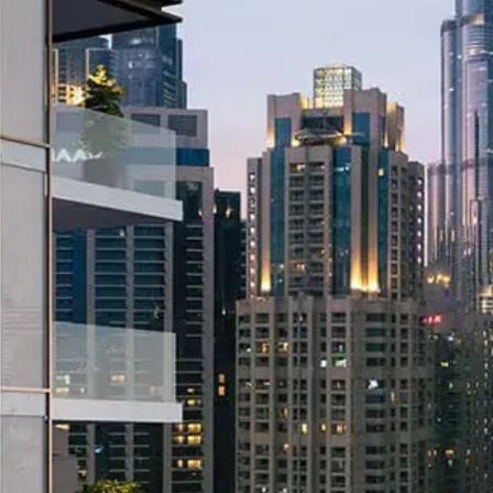
الوظائف المستقبلية - خليج مرسى، الإمارات
العربية المتحدة
إتش كيو باي روڤ
الوظائف المستقبلية - الرياض، المملكة العربية
السعودية
Rove Olaya Riyadh