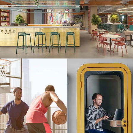
ئل راحة
الخدمات
ا
مة
الإضافية
ا
ز كبير على تحسين الحياة
خدمات إضافية تقدم قيمة وراحة
يج
اليومية، يقدم Rove Home وسائل
حقيقية، من خدمة التنظيف اليومية
ال
جاوز المرافق التقليدية مثل
إلى خدمات الغسيل الداخلية، تمنحك
أن
 السباحة والصالات
المزيد من الوقت للقيام بما تحب.
تر
ة. من الصالات والغرف
ال
الأغراض إلى كبائن
دا
عات المبتكرة والمقهى، تخلق
افق نظاماً بيئياً يحتفي
واللعب والراحة والتجديد، كل