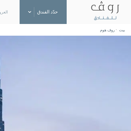
حدّد الفندق
العر
بيت
روف هوم
دبي، الإمارات العربية المتحدة
روڤ وسط المدينة
روڤ مرسى دبي
روڤ سيتي سنتر
روڤ المدينة الطبية
روڤ المركز التجاري
روڤ آت ذا بارك