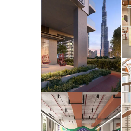
لمواقع الحضرية
أجواء روف
لوسطى
في Rove Home، نحتفي بالإبداع
والمجتمع، ونشعل شعوراً بالانتماء
ب أن تزدهر حيث تعيش – مواقعنا
فورياً ولا يُنسى. أكثر من مجرد
حضرية المركزية دائماً حيث تريد
مكان، إنه شعور – أجواء مألوفة
 تكون، بالقرب من الأشياء التي
وإيجابية وتتردد دائماً مع طاقة
يد القيام بها. سواء للعمل أو
الإمكانيات.
لعب، الثقافة أو الاحتفال، ستكون
ئماً في قلب كل شيء.