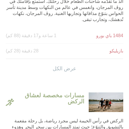
ألذّ ما تقدّمه شاحنات الطعام خلال رحلتك. استمتع بإقامتك في
روڤ المرجان، وانغمس في عالم من النكهات وسط مدينة تأسر
الحواس بتنوّع مذاقاتها وتجاربها الغنية. روڤ المرجان، نكهات
تُدهشك، وتجارب تبقى.
1484 باي بورو
1 ساعة و17 دقيقة (88 كم)
بازيليكو
28 دقيقة (28 كم)
كلاو باربيكيو
1 دقيقة (700 م)
عرض الكل
دارك
30 min (31 km)
مسارات مخصصة لعشاق
كارما كافيه من بودا-بار
1 دقيقة (700 م)
الركض
ليكسينغتون غريل آند بار
30 دقيقة (31 كم)
الركض في رأس الخيمة ليس مجرد رياضة، بل رحلة مفعمة
بالتشويق والتنوّع؛ حيث تمتد المسارات بين سحر البحر وهدوء
ثاندر رود
15 دقيقة (16 كم)