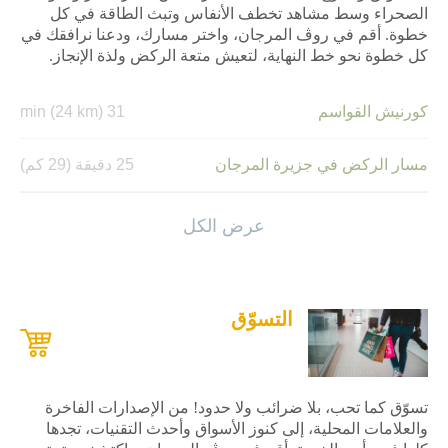
الصحراء وسط مشاهد تخطف الأنفاس وتبث الطاقة في كل
خطوة. أقم في روڤ المرجان، واختر مسارك، ودعنا نرافقك في
مطعم Ula
8 دقائق (5 كم)
كل خطوة نحو خط النهاية، لتعيش متعة الركض ولذة الإنجاز.
كورنيش القواسم
31 min (24 km)
مسار الركض في جزيرة المرجان
25 دقيقة (29 كم)
مسار وادي غليلة إلى ليتيبة
ساعة و6 دقائق (67 كم)
عرض الكل
مسار وادي شوكة (ماذر هامب) والبرك
ساعة و32 دقيقة (106
الطبيعية
كم)
التسوّق
تسوّق كما تحب، بلا ضرائب ولا حدود! من الإصدارات الفاخرة
والعلامات المحلية، إلى كنوز الأسواق وأحدث التقنيات، تجدها