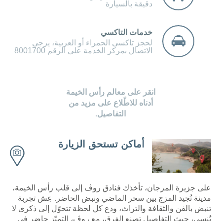
دقيقة بالسيارة
خدمات التاكسي
لحجز تاكسي الحمراء أو العربية، يرجى
الاتصال بمركز الخدمة على الرقم 8001700
انقر على معالم رأس الخيمة
أدناه للاطّلاع على مزيد من
التفاصيل.
أماكن تستحق الزيارة
على جزيرة المرجان، تأخذك فنادق روڤ إلى قلب رأس الخيمة،
مدينة تُجيد المزج بين سحر الماضي ونبض الحاضر. عِش تجربة
تنبض بالفن والثقافة والتراث، ودع كل لحظة تتحوّل إلى ذكرى لا
تُنسى، حيث التفاصيل تصنع الفرق، مع روڤ، التميّز حاضر في