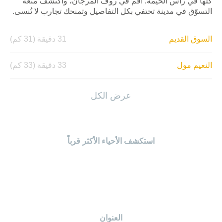
كلها في رأس الخيمة. أقم في روڤ المرجان، واكتشف متعة
التسوّق في مدينة تحتفي بكل التفاصيل وتمنحك تجارب لا تُنسى.
السوق القديم
31 دقيقة (31 كم)
النعيم مول
33 دقيقة (33 كم)
المنار مول
30 دقيقة (32 كم)
عرض الكل
راك مول
27 دقيقة (30 كم)
استكشف الأحياء الأكثر قرباً
الحمرا مول
10 دقائق (9.3 كم)
العنوان