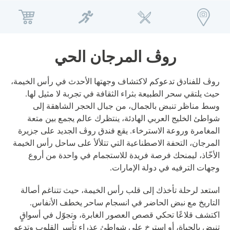
معلومات عنا
روڤ المرجان الحي
مدونة
روڤ للفنادق تدعوكم لاكتشاف وجهتها الأحدث في رأس الخيمة،
حيث يلتقي سحر الطبيعة بثراء الثقافة في تجربة لا مثيل لها.
روڤ هوم
وسط مناظر تنبض بالجمال، من جبال الحجر الشاهقة إلى
شواطئ الخليج العربي الهادئة، ينتظرك عالم يجمع بين متعة
إتش كيو باي روڤ
المغامرة وروعة الاسترخاء. يقع فندق روڤ الجديد على جزيرة
تطوير
المرجان، التحفة الاصطناعية التي تتلألأ على ساحل رأس الخيمة
الأخّاذ، ليمنحك فرصة فريدة للاستجمام في واحدة من أروع
الوظائف
وجهات الترفيه في دولة الإمارات.
الاستدامة
استعد لرحلة تأخذك إلى قلب رأس الخيمة، حيث تتناغم أصالة
التاريخ مع نبض الحاضر في انسجام ساحر يخطف الأنفاس.
جهة الاتصال
اكتشف قلاعًا تحكي قصص العصور الغابرة، وتجوّل في أسواقٍ
تنبض بالحياة، أو استرخِ على شواطئ عذراء تأسر القلوب وتدعو