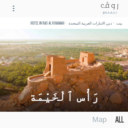
بيت
دبي الامارات العربية المتحدة
Hotel in Ras Al Khaimah
روڤ جزيرة المرجان
مطاعم
اتصال
الحي
رَأْس ٱلْخَيْمَة
Français
Español
Deutsch
English
All
Map
Русский
Italiano