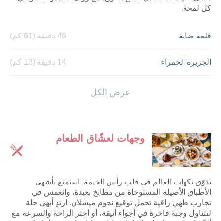
كل لمحة.
قلعة ضاية
46 دقيقة (61 كم)
الجزيرة الحمراء
14 دقيقة (13 كم)
شاطئ فلامينغو
25 min (27 km)
عرض الكل
راك مول
27 دقيقة (30 كم)
وجهات لعشّاق الطعام
كورنيش القواسم
31 min (24 km)
تذوّق نكهات العالم في قلب رأس الخيمة. استمتع بأشهى
الأطباق الأصيلة المستوحاة من مطابخ بعيدة، وانغمس في
تجارب طهي راقية تحمل توقيع نجوم ميشلان. ارتدِ أبهى حلة
لتتناول وجبة فاخرة في أجواء أنيقة، أو اختر الراحة والسرعة مع