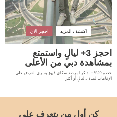
اكتشف المزيد
احجز الآن
احجز 3+ ليالٍ واستمتع
بمشاهدة دبي من الأعلى
خصم 20% + تذاكر لمرصد سكاي فيوز يسري العرض على
الإقامات لمدة 3 ليالٍ أو أكثر
كن أول من يتعرف على