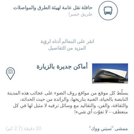
حافلة نقل عامة لهيئة الطرق والمواصلات
طريق جميرا
انقر على المعالم أدناه لرؤية
المزيد من التفاصيل
أماكن جديرة بالزيارة
يسلّط كل موقع من مواقع روڤ الضوء على عجائب هذه المدينة
النابضة بالحياة، الغنية بتاريخها، والرائدة من حيث الحداثة،
والثقافة، والفن، والتقاليد مع وسائل ترفيه لا مثيل لها في كل
منعطف – لا تفوّت أي شيء!
ممشى "سيتي ووك"
10 دقيقة (2.7 كم)