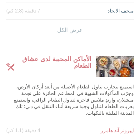
متحف الاتحاد
7 دقيقة (2.8 كم)
لا مير
0 دقيقة (0 كم)
عرض الكل
حديقة لاغونا ووتربارك
4 دقيقة (0.85 كم)
الأماكن المحببة لدى عشاق
الطعام
استمتع بتجارب تناول الطعام الأصيلة من أبعد أركان الأرض،
وجرّب المأكولات الشهية في المطاعم الحائزة على نجمة
ميشلان، وارتدِ ملابس فاخرة لتناول الطعام الراقي، واستمتع
بعربات الطعام لتناول وجبة سريعة أثناء التنقل في دبي؛ تلك
المدينة المليئة بالنكهات.
ايبرونز آند هامرز
4 دقيقة (1.1 كم)