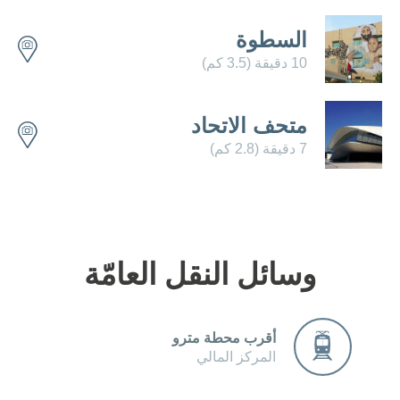
جهة الاتصال
السطوة
10 دقيقة (3.5 كم)
متحف الاتحاد
7 دقيقة (2.8 كم)
تعرّف على فنادق أخرى
وسائل النقل العامّة
أقرب محطة مترو
المركز المالي