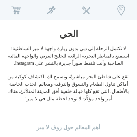
Español
Deutsch
русский
English
عام
عشاق الركض
Русский
Italiano
Français
الحي
معلومات عنا
لا تكتمل الرحلة إلى دبي بدون زيارة واجهة لا مير الشاطئية!
استمتع بالمناظر البحرية الرائعة للخليج العربي والواجهة المائية
مدونة
الصاخبة وأنت تلتقط صوراً جديرة بالنشر على Instagram.
روڤ هوم
تقع على شاطئ البحر مباشرةً، وتسمح لك باكتشاف كوكبة من
أماكن تناول الطعام والتسوق والترفيه ومعالم الجذب الخاصة
إتش كيو باي روڤ
بالأطفال، التي تقع كلها قبالة خلفية أفق المدينة المتلألئ. هناك
أمر واحد مؤكّد: لا توجد لحظة ملل في لا مير!
تطوير
الوظائف
أهم المعالم حول روڤ لا مير
الاستدامة