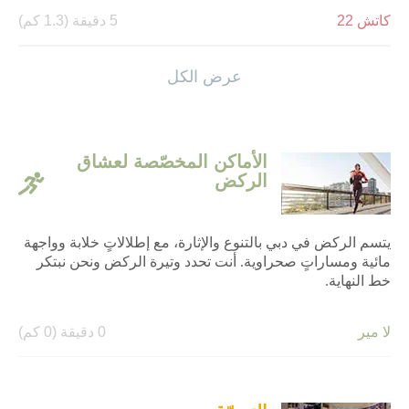
كاتش 22
5 دقيقة (1.3 كم)
ليزيت
4 دقيقة (1 كم)
عرض الكل
ماستي
1 دقيقة (0.1 كم)
الأماكن المخصّصة لعشاق
الركض
يتسم الركض في دبي بالتنوع والإثارة، مع إطلالاتٍ خلابة وواجهة
مائية ومساراتٍ صحراوية. أنت تحدد وتيرة الركض ونحن نبتكر
خط النهاية.
لا مير
0 دقيقة (0 كم)