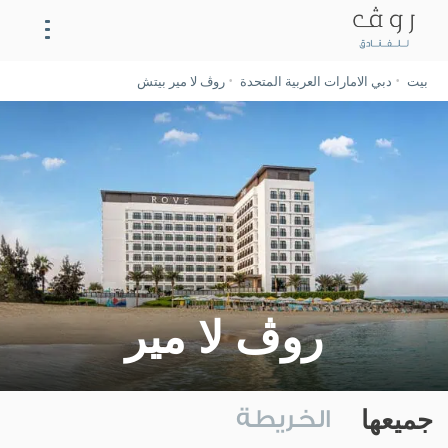
بيت
دبي الامارات العربية المتحدة
روڤ لا مير بيتش
روڤ لا مير
الحي
تناول الطعام
معرض الصور
روڤ لا مير
العروض
جميعها
الخريطة