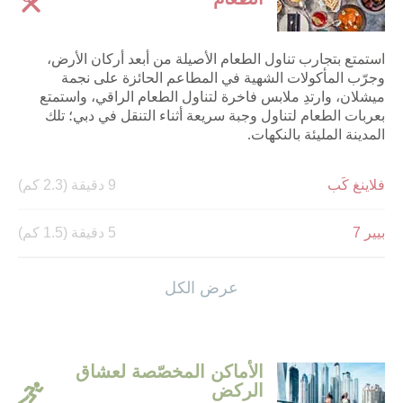
استمتع بتجارب تناول الطعام الأصيلة من أبعد أركان الأرض،
وجرّب المأكولات الشهية في المطاعم الحائزة على نجمة
ميشلان، وارتدِ ملابس فاخرة لتناول الطعام الراقي، واستمتع
بعربات الطعام لتناول وجبة سريعة أثناء التنقل في دبي؛ تلك
المدينة المليئة بالنكهات.
فلاينغ كَب
9 دقيقة (2.3 كم)
بيير 7
5 دقيقة (1.5 كم)
ذا بوينت
13 دقيقة (11 كم)
عرض الكل
الأماكن المخصّصة لعشاق
الركض