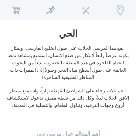
عام
عشاق الركض
Français
Español
Deutsch
English
الحي
Русский
Italiano
يقع هذا المرسى الخلاب على طول الخليج الفارسي، ويمتاز
بكونه عرضاً رائعاً لابتكار من صنع الإنسان. استمتع بمشاهد نمط
الحياة الفاخرة في هذه المنطقة الحصرية، بدءاً من اليخوت
معلومات عنا
العائمة على طول أسطح مياه البحر وصولاً إلى الممرات ذات
المناظر الطبيعية الساحرة!
مدونة
انعم بالاسترخاء على الشواطئ المُهدئة نهاراً، واستمتع بمنظر
روڤ هوم
الأفق الخلاب ليلاً، وكل ذلك من نقطة مميزة تدعوك لاستكشاف
أروع وجهات الترفيه، وتناول الطعام، والتسلية في المدينة.
إتش كيو باي روڤ
تطوير
أهم المعالم حول مرسى دبي