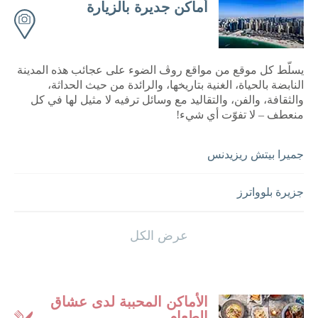
أماكن جديرة بالزيارة
يسلّط كل موقع من مواقع روڤ الضوء على عجائب هذه المدينة
النابضة بالحياة، الغنية بتاريخها، والرائدة من حيث الحداثة،
والثقافة، والفن، والتقاليد مع وسائل ترفيه لا مثيل لها في كل
منعطف – لا تفوّت أي شيء!
جميرا بيتش ريزيدنس
جزيرة بلوواترز
نخلة جميرا
عرض الكل
سكاي دايف دبي
الأماكن المحببة لدى عشاق
الطعام