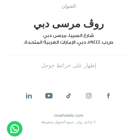
العنوان
روڤ مرسى دبي
شارع السيبا، مرسى دبي
ص.ب 119444، دبي، الإمارات العربية المتحدة،
إظهار على خرائط جوجل
rovehotels.com
© فنادق روڤ. جميع الحقوق محفوظة