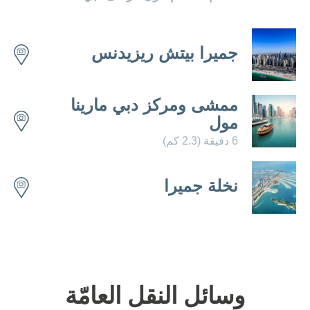
الوظائف
الاستدامة
جميرا بيتش ريزيدنس
جهة الاتصال
ممشى ومركز دبي مارينا
مول
6 دقيقة (2.3 كم)
نخلة جميرا
تعرّف على فنادق أخرى
وسائل النقل العامّة