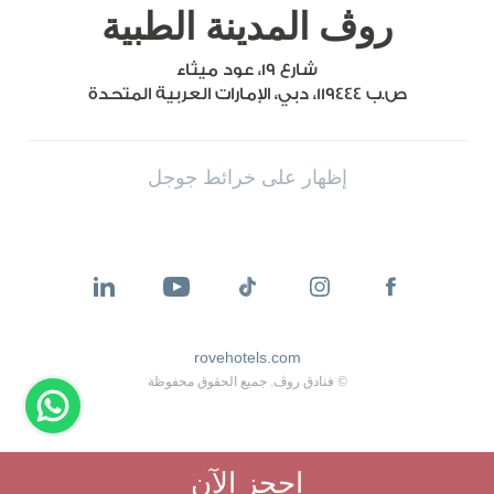
روڤ المدينة الطبية
شارع ١٩، عود ميثاء
ص.ب 119444، دبي، الإمارات العربية المتحدة
إظهار على خرائط جوجل
rovehotels.com
© فنادق روڤ. جميع الحقوق محفوظة
احجز الآن