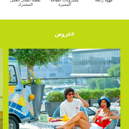
المميزة
المشترك
#عروض