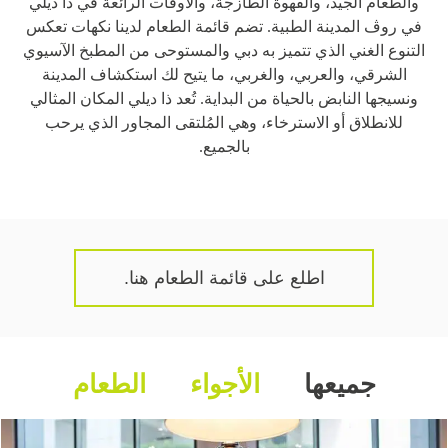
والطعام الجيد، والقهوة الطازجة، والأوقات الرائعة في ذا ديلي
تطوير
في روڤ المدينة الطبية. تضم قائمة الطعام لدينا نكهات تعكس
التنوع الغني الذي تتميز به دبي والمستوحى من المطبخ الآسيوي
الوظائف
الشرقي، والعربي، والغربي، ما يتيح لك استكشاف المدينة
ونسيجها النابض بالحياة من البداية. تُعد ذا ديلي المكان المثالي
الاستدامة
للانطلاق أو الاسترخاء، وهي المُلتقى المجاور الذي يرحب
بالجميع.
جهة الاتصال
اطلع على قائمة الطعام هنا.
تعرّف على فنادق أخرى
جميعها
الأجواء
الطعام