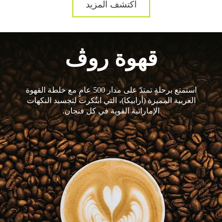
اكتشف المزيد
قهوة روڤ
استمتع برحلةٍ تمتدّ على مدار 500 عامٍ مع خلطة القهوة
العربية المميزة (أرابيكا)، التي ابتُكرت لتجسيد النكهات
الإماراتية القوية في كل فنجان.