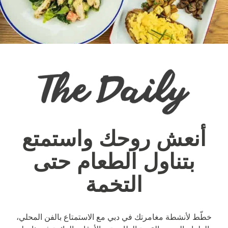
جهة الاتصال
Français
Español
Deutsch
English
Русский
Italiano
أنعش روحك واستمتع
معلومات عنا
بتناول الطعام حتى
مدونة
التخمة
روڤ هوم
إتش كيو باي روڤ
خطّط لأنشطة مغامرتك في دبي مع الاستمتاع بالفن المحلي،