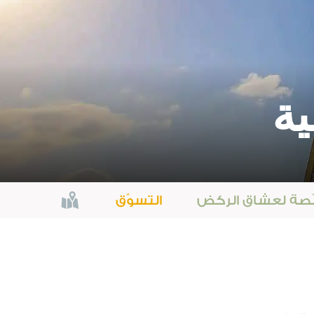
ية
صّصة لعشاق الركض
الخريطة
التسوّق