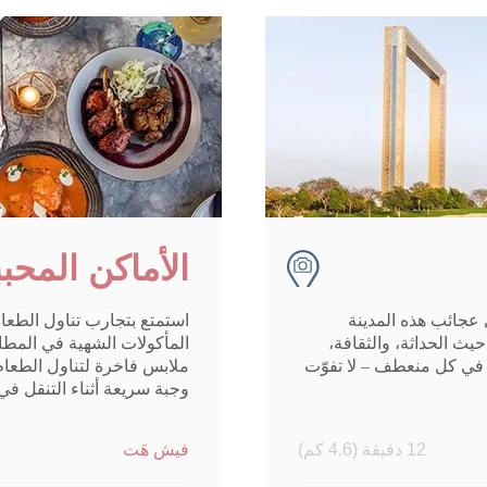
الأماكن المح
عجائب هذه المدينة
استمتع بتجارب تناول الطعام
 حيث الحداثة، والثقافة،
المأكولات الشهية في المطاع
ا في كل منعطف – لا تفوّت
ملابس فاخرة لتناول الطعام 
وجبة سريعة أثناء التنقل في د
12 دقيقة (4.6 كم)
فيش هَت