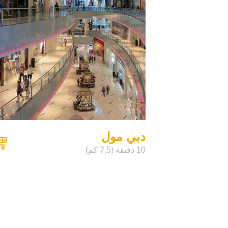
دبي مول
10 دقيقة (7.5 كم)