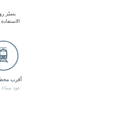
يتميّز 
الاستفادة 
أقرب محطة
عود ميثاء 1,3 كم