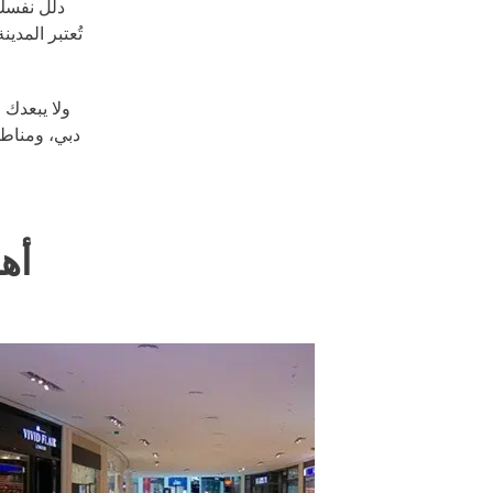
تُعتبر المد
ولا يبعدك 
دبي، ومناطق
أه