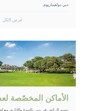
دبي دولفيناريوم
برواز دبي
عرض الكل
دبي غاردن غلو
الأماكن المخصّصة ل
يتسم الركض في دبي بالتنوع والإثارة، مع إطل