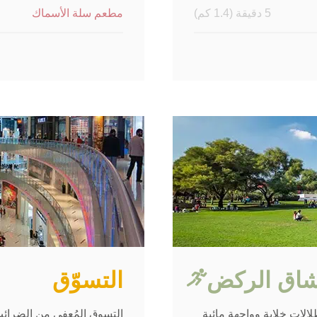
5 دقيقة (1.4 كم)
مطعم سلة الأسماك
7 دقيقة (3.3 كم)
ديس بارديس
8 دقيقة (6.4 كم)
ليتل بانكوك
عشاق الركض
التسوّق
الاتٍ خلابة وواجهة مائية
التسوق المُعفى من الضرائب