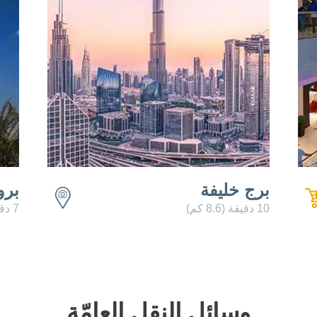
برج خليفة
برو
10 دقيقة (8.6 كم)
7 دقيقة (3.3 كم)
وسائل النقل العامّة