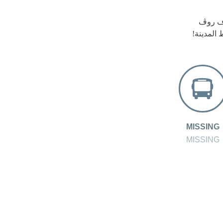
وف روڤ
 المدينة!
MISSING
MISSING