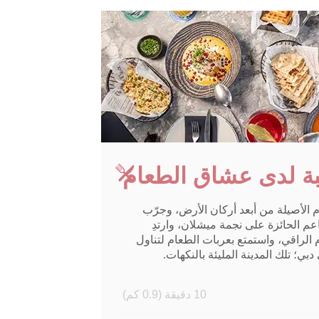
ببة لدى عشاق الطعام
 الأصيلة من أبعد أركان الأرض، وجرّب
م الحائزة على نجمة ميشلان، وارتدِ
الراقي، واستمتع بعربات الطعام لتناول
بي؛ تلك المدينة المليئة بالنكهات.
10 دقيقة (0.9 كم)