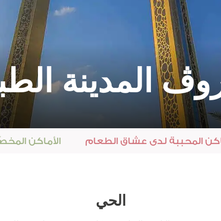
الوظائف المستقبلية - خليج مرسى، الإمارات
العربية المتحدة
إتش كيو باي روڤ
وڤ المدينة الطب
الوظائف المستقبلية - الرياض، المملكة العربية
السعودية
Rove Olaya Riyadh
اكن المحببة لدى عشاق الطعام
الأماكن المخ
الحي