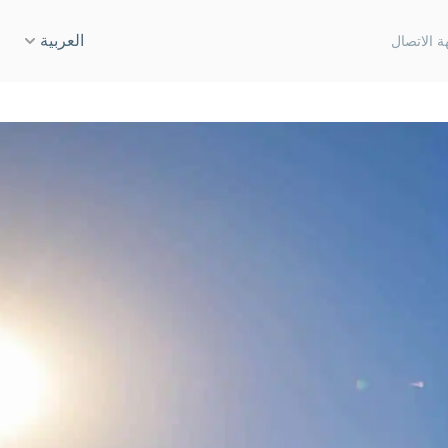
العربية
ة الاتصال
English
نسيز
Deutsch
دة، الشارقة
Español
ن تاون
Français
درايف
Italiano
مارينا
Русский