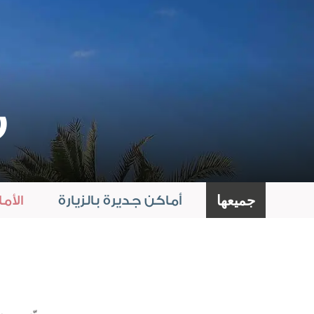
روڤ لا مير
روڤ سيتي ووك
روڤ إكسبو سيتي
ر
روڤ جي بي آر
جميعها
أماكن جديرة بالزيارة
الأم